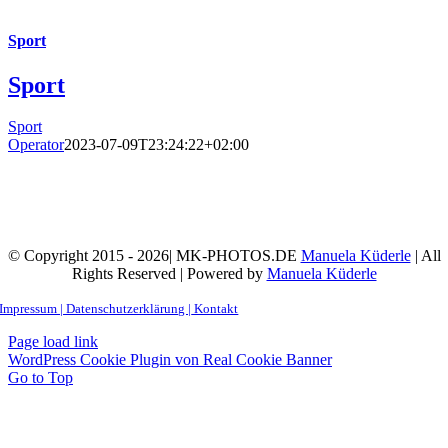
Sport
Sport
Sport
Operator
2023-07-09T23:24:22+02:00
© Copyright 2015 - 2026| MK-PHOTOS.DE
Manuela Küderle
| All
Rights Reserved | Powered by
Manuela Küderle
Impressum | Datenschutzerklärung |
Kontakt
Page load link
WordPress Cookie Plugin von Real Cookie Banner
Go to Top